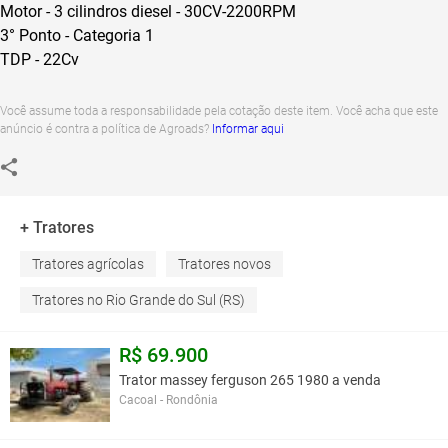
Motor - 3 cilindros diesel - 30CV-2200RPM
3° Ponto - Categoria 1
TDP - 22Cv
Você assume toda a responsabilidade pela cotação deste item. Você acha que este
anúncio é contra a política de Agroads?
Informar aqui
+ Tratores
Tratores agrícolas
Tratores novos
Tratores no Rio Grande do Sul (RS)
R$ 69.900
Trator massey ferguson 265 1980 a venda
Cacoal - Rondônia