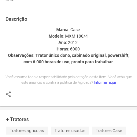
Descrição
Marca
: Case
Modelo
: MXM 180/4
Ano
: 2012
Horas
: 6000
Observações
: Trator único dono, cabinado original, powershift,
com 6.000 horas de uso, pronto para trabalhar.
Você assume toda a responsabilidade pela cotação deste item. Você acha que
este anúncio é contra a política de Agroads?
Informar aqui
+ Tratores
Tratores agrícolas
Tratores usados
Tratores Case