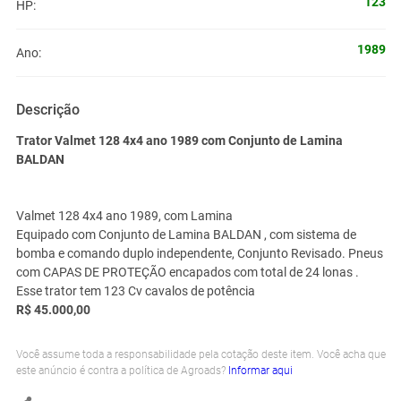
123
HP:
1989
Ano:
Descrição
Trator Valmet 128 4x4 ano 1989 com Conjunto de Lamina
BALDAN
Valmet 128 4x4 ano 1989, com Lamina
Equipado com Conjunto de Lamina BALDAN , com sistema de
bomba e comando duplo independente, Conjunto Revisado. Pneus
com CAPAS DE PROTEÇÃO encapados com total de 24 lonas .
Esse trator tem 123 Cv cavalos de potência
R$ 45.000,00
Você assume toda a responsabilidade pela cotação deste item. Você acha que
este anúncio é contra a política de Agroads?
Informar aqui