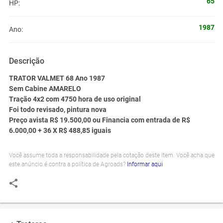
65
HP:
1987
Ano:
Descrição
TRATOR VALMET 68 Ano 1987
Sem Cabine AMARELO
Tração 4x2 com 4750 hora de uso original
Foi todo revisado, pintura nova
Preço avista R$ 19.500,00 ou Financia com entrada de R$
6.000,00 + 36 X R$ 488,85 iguais
Você assume toda a responsabilidade pela cotação deste item. Você acha que
este anúncio é contra a política de Agroads?
Informar aqui