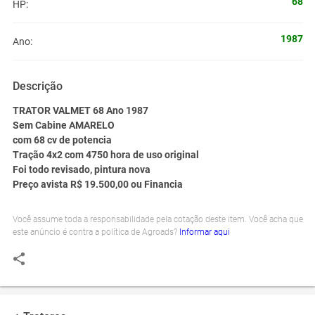
68
HP:
1987
Ano:
Descrição
TRATOR VALMET 68 Ano 1987
Sem Cabine AMARELO
com 68 cv de potencia
Tração 4x2 com 4750 hora de uso original
Foi todo revisado, pintura nova
Preço avista R$ 19.500,00 ou Financia
Você assume toda a responsabilidade pela cotação deste item. Você acha que
este anúncio é contra a política de Agroads?
Informar aqui