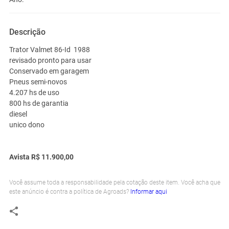
Descrição
Trator Valmet 86-Id 1988
revisado pronto para usar
Conservado em garagem
Pneus semi-novos
4.207 hs de uso
800 hs de garantia
diesel
unico dono
Avista R$ 11.900,00
Você assume toda a responsabilidade pela cotação deste item. Você acha que
este anúncio é contra a política de Agroads?
Informar aqui