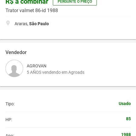
R$ a combinar
PERGUNTE O PREÇO
Trator valmet 86-id 1988
Araras,
São Paulo
Vendedor
AGROVAN
5 AÑOS vendendo em Agroads
Usado
Tipo:
85
HP:
1988
Ano: