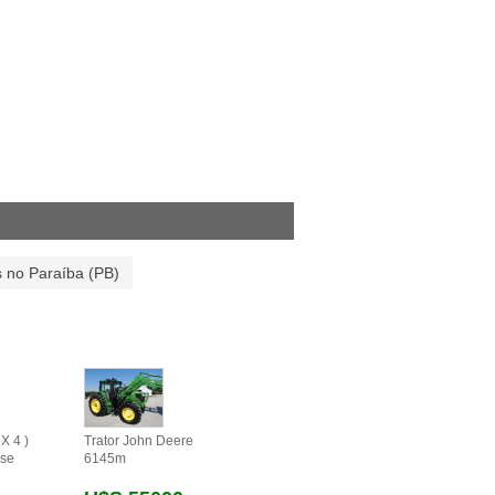
s no Paraíba (PB)
X 4 )
Trator John Deere
se
6145m