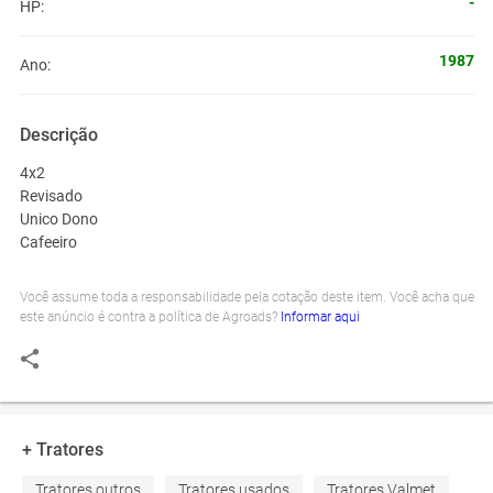
-
HP:
1987
Ano:
Descrição
4x2
Revisado
Unico Dono
Cafeeiro
Você assume toda a responsabilidade pela cotação deste item. Você acha que
este anúncio é contra a política de Agroads?
Informar aqui
+ Tratores
Tratores outros
Tratores usados
Tratores Valmet