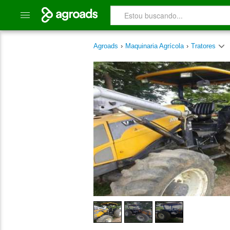
Agroads
›
Maquinaria Agrícola
›
Tratores