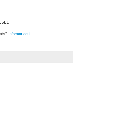
ESEL
oads?
Informar aqui