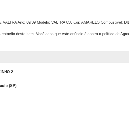
a:
VALTRA
Ano:
09/09
Modelo:
VALTRA 850
Cor:
AMARELO
Combustível:
DI
 cotação deste item. Você acha que este anúncio é contra a política de Agr
INHO 2
Paulo (SP)