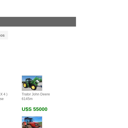
dos
X 4 )
Trator John Deere
se
6145m
U$s 55000