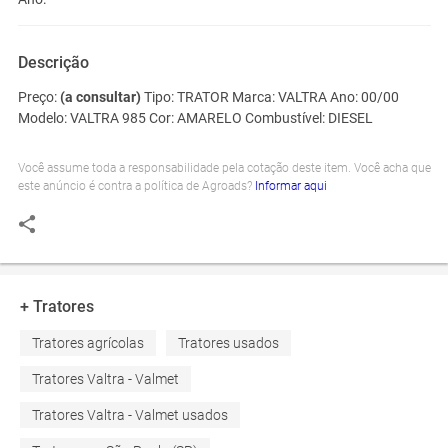
Descrição
Preço:
(a consultar)
Tipo:
TRATOR
Marca:
VALTRA
Ano:
00/00
Modelo:
VALTRA 985
Cor:
AMARELO
Combustível:
DIESEL
Você assume toda a responsabilidade pela cotação deste item. Você acha que
este anúncio é contra a política de Agroads?
Informar aqui
+ Tratores
Tratores agrícolas
Tratores usados
Tratores Valtra - Valmet
Tratores Valtra - Valmet usados