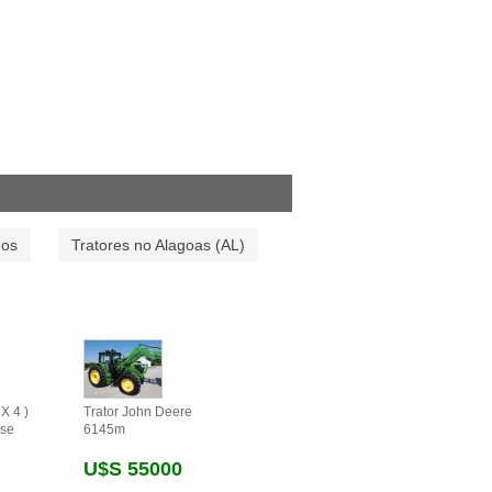
dos
Tratores no Alagoas (AL)
X 4 )
Trator John Deere
se
6145m
U$s 55000