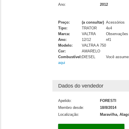
Ano:
2012
Preço:
(a consultar)
Acessórios
Tipo:
TRATOR
4x4
Marca:
VALTRA
Observações
Ano:
12/12
nf1
Modelo:
VALTRA A 750
Cor:
AMARELO
Combustível:
DIESEL
Você assume t
aqui
Dados do vendedor
Apelido:
FORESTI
Membro desde:
18/8/2014
Localização:
Maravilha, Alag