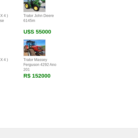
X 4 )
Trator John Deere
se
6145m
U$s 55000
X 4 )
Trator Massey
Ferguson 4292 Ano
201
R$ 152000