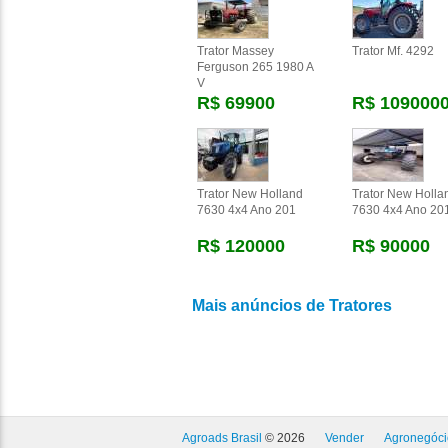
Trator Massey
Trator Mf. 4292
Ferguson 265 1980 A
V
R$ 69900
R$ 109000
Trator New Holland
Trator New Holla
7630 4x4 Ano 201
7630 4x4 Ano 20
R$ 120000
R$ 90000
Mais anúncios de Tratores
Agroads Brasil
© 2026
Vender
Agronegóci