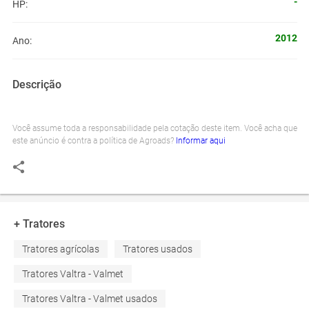
-
HP:
2012
Ano:
Descrição
Você assume toda a responsabilidade pela cotação deste item. Você acha que
este anúncio é contra a política de Agroads?
Informar aqui
+ Tratores
Tratores agrícolas
Tratores usados
Tratores Valtra - Valmet
Tratores Valtra - Valmet usados