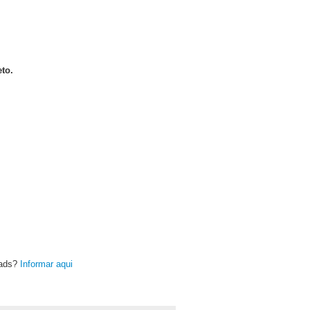
to.
oads?
Informar aqui