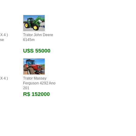
X 4 )
Trator John Deere
se
6145m
U$s 55000
X 4 )
Trator Massey
Ferguson 4292 Ano
201
R$ 152000