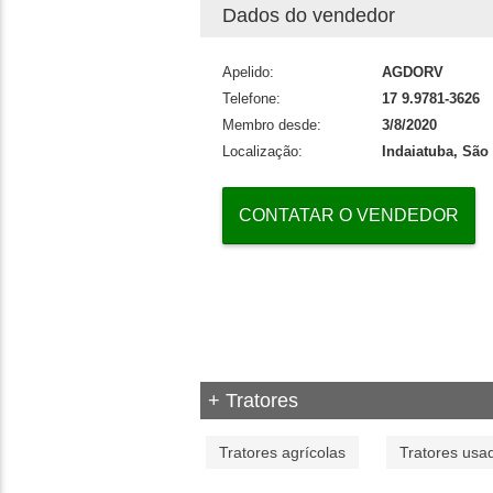
Dados do vendedor
Apelido:
AGDORV
Telefone:
17 9.9781-3626
Membro desde:
3/8/2020
Localização:
Indaiatuba, São
CONTATAR O VENDEDOR
+ Tratores
Tratores agrícolas
Tratores usa