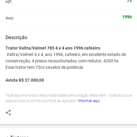
73
HP:
1996
Ano:
Descrição
Trator Valtra/Valmet 785 4 x 4 ano 1996 cafeeiro
Valtra/Valmet 4 x 4, ano 1996, cafeeiro, em excelente estado de
conservação, 4 pneus recauchutados, com redutor. 4200 hs
Esse trator tem 73cv cavalos de potência
Avista R$ 27.000,00
Você assume toda a responsabilidade pela cotação deste item. Você acha que
este anúncio é contra a política de Agroads?
Informar aqui