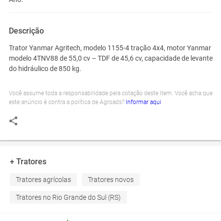
Descrição
Trator Yanmar Agritech, modelo 1155-4 tração 4x4, motor Yanmar
modelo 4TNV88 de 55,0 cv – TDF de 45,6 cv, capacidade de levante
do hidráulico de 850 kg.
Você assume toda a responsabilidade pela cotação deste item. Você acha que
este anúncio é contra a política de Agroads?
Informar aqui
+ Tratores
Tratores agrícolas
Tratores novos
Tratores no Rio Grande do Sul (RS)