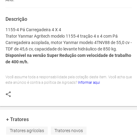
Descrição
1155-4 Pá Carregadeira 4 X 4
Trator Yanmar Agritech modelo 1155-4 tração 4 x 4 com Pá
Carregadeira acoplada, motor Yanmar modelo 4TNV88 de 55,0 cv -
TDF de 45,6 cv, capacidade do levante hidráulico de 850 kg.
Disponível na versão Super Redução com velocidade de trabalho
de 400 m/h.
Você assume toda a responsabilidade pela cotação deste item. Você acha que
este anúncio é contra a política de Agroads?
Informar aqui
+ Tratores
Tratores agrícolas
Tratores novos