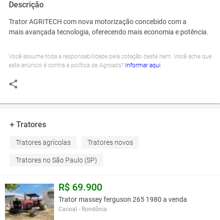
Descrição
Trator
AGRITECH com nova motorização concebido com a
mais
avançada tecnologia
, oferecendo mais economia e potência.
Você assume toda a responsabilidade pela cotação deste item. Você acha que
este anúncio é contra a política de Agroads?
Informar aqui
+ Tratores
Tratores agrícolas
Tratores novos
Tratores no São Paulo (SP)
R$ 69.900
Trator massey ferguson 265 1980 a venda
Cacoal - Rondônia