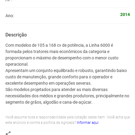
2014
Ano:
Descrição
Com modelos de 105 a 168 cv de potência, a Linha 6000 é
formada pelos tratores mais econômicos da categoria e
proporcionam o máximo de desempenho com o menor custo
operacional.
Apresentam um conjunto equilibrado e robusto, garantindo baixo
custo de manutenção, grande conforto para o operador e
excelente desempenho em operações severas.
São modelos projetados para atender as mais diversas
necessidades dos médios e grandes produtores, principalmente no
segmento de grãos, algodão e cana-de-açúcar.
Você assume toda a responsabilidade pela cotação deste item. Você acha que
este anúncio é contra a política de Agroads?
Informar aqui