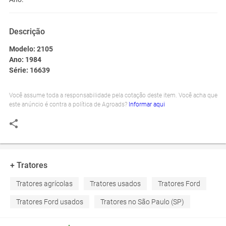
Descrição
Modelo: 2105
Ano: 1984
Série: 16639
Você assume toda a responsabilidade pela cotação deste item. Você acha que
este anúncio é contra a política de Agroads?
Informar aqui
+ Tratores
Tratores agrícolas
Tratores usados
Tratores Ford
Tratores Ford usados
Tratores no São Paulo (SP)