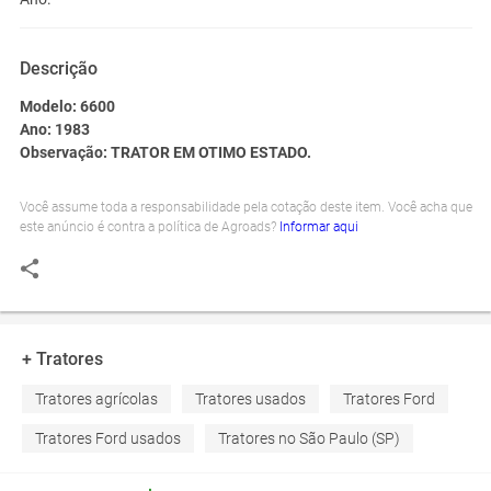
Descrição
Modelo: 6600
Ano: 1983
Observação: TRATOR EM OTIMO ESTADO.
Você assume toda a responsabilidade pela cotação deste item. Você acha que
este anúncio é contra a política de Agroads?
Informar aqui
+ Tratores
Tratores agrícolas
Tratores usados
Tratores Ford
Tratores Ford usados
Tratores no São Paulo (SP)