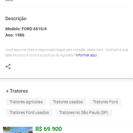
Descrição
Modelo: FORD 6610/4
Ano: 1986
Você assume toda a responsabilidade pela cotação deste item. Você acha que
este anúncio é contra a política de Agroads?
Informar aqui
+ Tratores
Tratores agrícolas
Tratores usados
Tratores Ford
Tratores Ford usados
Tratores no São Paulo (SP)
R$ 69.900