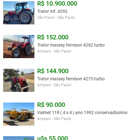
R$ 10.900.000
Trator mf. 4292
São Paulo - São Paulo
TOMADA DE FORÇA
TDF automática desliga automaticamente quando se sobe o 3º p
quando se baixa o 3º ponto
R$ 152.000
Simplifica a operação e reduz o número de operações do opera
Trator massey ferreson 4292 turbo
Reduz os esforços e prolonga a vida útil das transmissões
Amparo - São Paulo
R$ 144.900
HIDRÁULICO
Trator massey ferreson 4275 turbo
3º ponto e controle remoto: 120 l/min
Amparo - São Paulo
Capacidade de levante de 5.800 kg a 610 mm do olhal
4 válvulas de controle remoto com 5 posições de ajuste
R$ 90.000
Valmet 118 ( 4 x 4 ) ano 1992 conservadissimo
DIFERENCIAIS
Amparo - São Paulo
Cabine Horizon: melhor cabine do mercado com menor nível de 
Função HTS: Programação de manobra de fim de linha
Com simples toque de botão realiza todas as operações pro
u$s 55.000