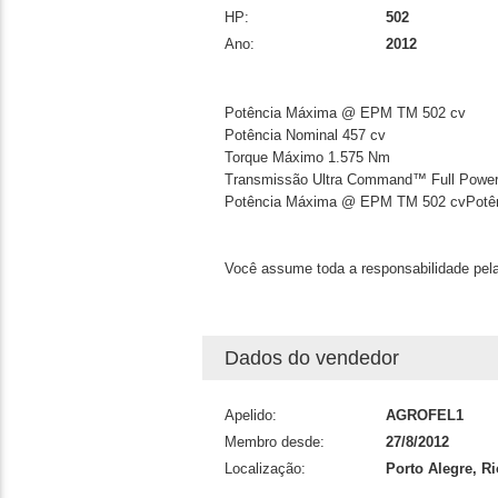
HP:
502
Ano:
2012
Potência Máxima @ EPM TM
502 cv
Potência Nominal
457 cv
Torque Máximo
1.575 Nm
Transmissão
Ultra Command™ Full Power
Potência Máxima @ EPM TM
502 cvPotê
Você assume toda a responsabilidade pela
Dados do vendedor
Apelido:
AGROFEL1
Membro desde:
27/8/2012
Localização:
Porto Alegre, R