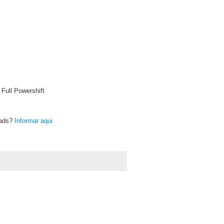
ull Powershift
oads?
Informar aqui