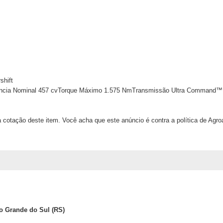
shift
ncia Nominal
457 cvTorque Máximo
1.575 NmTransmissão
Ultra Command™ F
 cotação deste item. Você acha que este anúncio é contra a política de Agr
io Grande do Sul (RS)