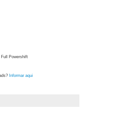
ull Powershift
oads?
Informar aqui