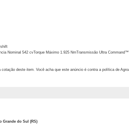
shift
ncia Nominal
542 cvTorque Máximo
1.925 NmTransmissão
Ultra Command™ F
 cotação deste item. Você acha que este anúncio é contra a política de Agr
io Grande do Sul (RS)