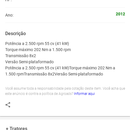
2012
Ano:
Descrição
Potência a 2.500 rpm
55 cv (41 kW)
Torque máximo
202 Nm a 1.500 rpm
Transmissão
8x2
Versão
Semi-plataformado
Potência a 2.500 rpm
55 cv (41 kW)Torque máximo
202 Nm a
1.500 rpmTransmissão
8x2Versão
Semi-plataformado
Você assume toda a responsabilidade pela cotação deste item. Você acha que
este anúncio é contra a política de Agroads?
Informar aqui
+ Tratores