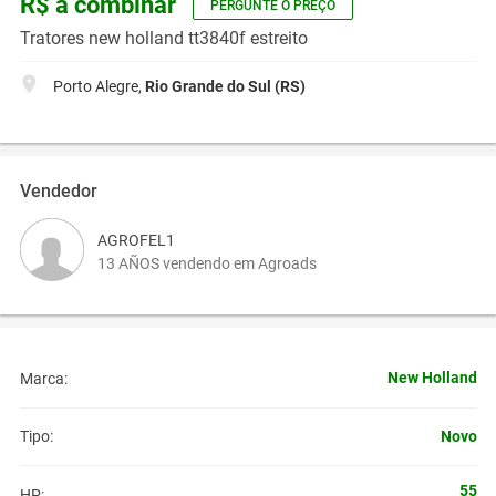
R$ a combinar
PERGUNTE O PREÇO
Tratores new holland tt3840f estreito
Porto Alegre,
Rio Grande do Sul (RS)
Vendedor
AGROFEL1
13 AÑOS vendendo em Agroads
New Holland
Marca:
Novo
Tipo:
55
HP: