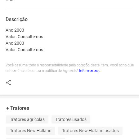
Descrição
Ano 2003
Valor: Consulte-nos
Ano 2003
Valor: Consulte-nos
Você assume toda a responsabilidade pela cotação deste item. Você acha que
este anúncio é contra a política de Agroads?
Informar aqui
+ Tratores
Tratores agrícolas
Tratores usados
Tratores New Holland
Tratores New Holland usados