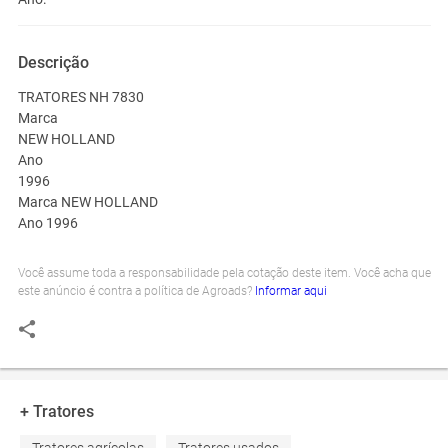
Descrição
TRATORES NH 7830
Marca
NEW HOLLAND
Ano
1996
Marca NEW HOLLAND
Ano 1996
Você assume toda a responsabilidade pela cotação deste item. Você acha que
este anúncio é contra a política de Agroads?
Informar aqui
+ Tratores