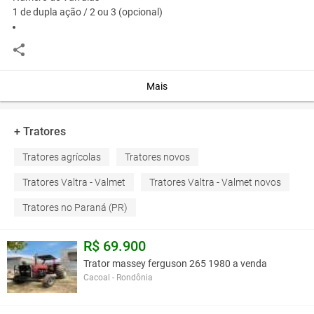
1 de dupla ação / 2 ou 3 (opcional)
Potência (cv)
66
Torque Máximo @ 1.400 rpm - Nm (mkgf)
Mais
224
Transmissão
+ Tratores
Sincronizada Lateral
Tratores agrícolas
Tratores novos
Vazão Hidráulica (l/min)
Tratores Valtra - Valmet
Tratores Valtra - Valmet novos
25,3 / 40 ou 55 (opcional)
Tratores no Paraná (PR)
Você assume toda a responsabilidade pela cotação deste item. Você acha que
este anúncio é contra a política de Agroads?
Informar aqui
R$ 69.900
Trator massey ferguson 265 1980 a venda
Cacoal - Rondônia