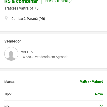
R$ a combinar
PERGUNTE O PREÇO
Tratores valtra bf 75
Cambará,
Paraná (PR)
Vendedor
VALTRA
14 AÑOS vendendo em Agroads
Valtra - Valmet
Marca:
Novo
Tipo:
77
HP: