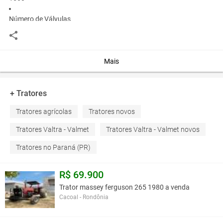
Número de Válvulas
1 de dupla ação / 2 (opcional)
Potência (cv)
77
Mais
Torque Máximo @ 1.400 rpm - Nm (mkgf)
265
+ Tratores
Tratores agrícolas
Tratores novos
Transmissão
Sincronizada Central
Tratores Valtra - Valmet
Tratores Valtra - Valmet novos
Vazão Hidráulica (l/min)
Tratores no Paraná (PR)
40
R$ 69.900
Você assume toda a responsabilidade pela cotação deste item. Você acha que
Trator massey ferguson 265 1980 a venda
este anúncio é contra a política de Agroads?
Informar aqui
Cacoal - Rondônia