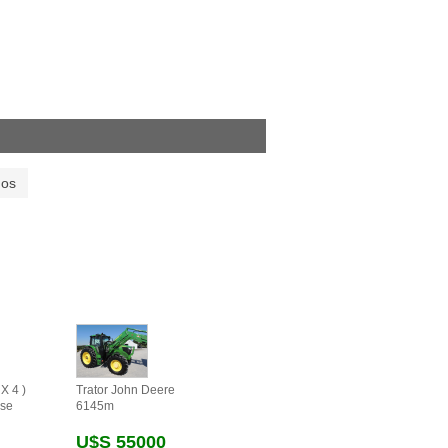
dos
X 4 )
Trator John Deere
se
6145m
U$s 55000