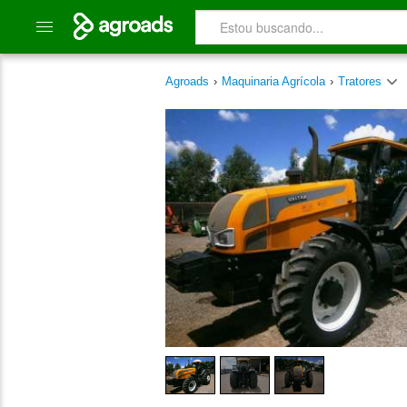
Agroads
›
Maquinaria Agrícola
›
Tratores