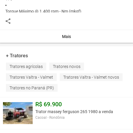
Torque Máximo @ 1.400 rpm - Nm (mkgf)
680
Transmissão
Powershift HiSix
Mais
Vazão Hidráulica (l/min)
162
+ Tratores
Tratores agrícolas
Tratores novos
Você assume toda a responsabilidade pela cotação deste item. Você acha que
este anúncio é contra a política de Agroads?
Informar aqui
Tratores Valtra - Valmet
Tratores Valtra - Valmet novos
Tratores no Paraná (PR)
R$ 69.900
Trator massey ferguson 265 1980 a venda
Cacoal - Rondônia