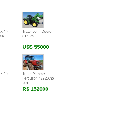
X 4 )
Trator John Deere
se
6145m
U$s 55000
X 4 )
Trator Massey
Ferguson 4292 Ano
201
R$ 152000