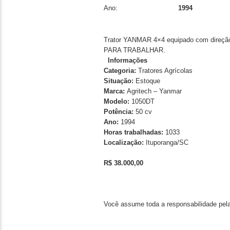
Ano:
1994
Trator YANMAR 4×4 equipado com direção 
PARA TRABALHAR.
Informações
Categoria:
Tratores Agrícolas
Situação:
Estoque
Marca:
Agritech – Yanmar
Modelo:
1050DT
Potência:
50 cv
Ano:
1994
Horas trabalhadas:
1033
Localização:
Ituporanga/SC
R$
38.000,00
Você assume toda a responsabilidade pela