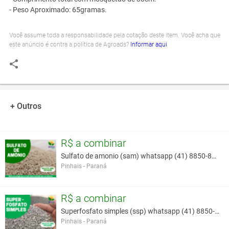
- Peso Aproximado: 65gramas.
Você assume toda a responsabilidade pela cotação deste item. Você acha que
este anúncio é contra a política de Agroads?
Informar aqui
+ Outros
R$ a combinar
Sulfato de amonio (sam) whatsapp (41) 8850-8293
Pinhais - Paraná
R$ a combinar
Superfosfato simples (ssp) whatsapp (41) 8850-8293
Pinhais - Paraná