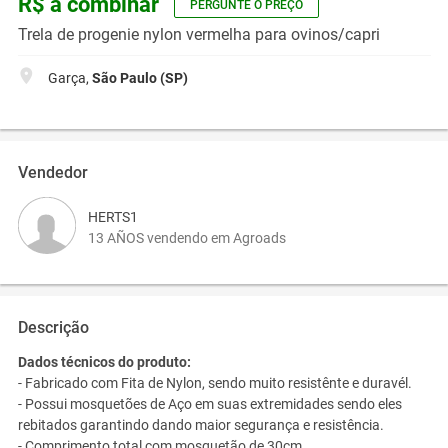
R$ a combinar
PERGUNTE O PREÇO
Trela de progenie nylon vermelha para ovinos/capri
Garça,
São Paulo (SP)
Vendedor
HERTS1
13 AÑOS vendendo em Agroads
Descrição
Dados técnicos do produto:
- Fabricado com Fita de Nylon, sendo muito resistênte e duravél.
- Possui mosquetões de Aço em suas extremidades sendo eles
rebitados garantindo dando maior segurança e resistência.
- Comprimento total com mosquetão de 30cm.