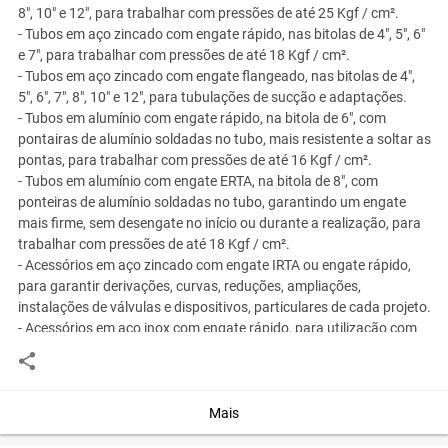
8", 10" e 12", para trabalhar com pressões de até 25 Kgf / cm².
- Tubos em aço zincado com engate rápido, nas bitolas de 4", 5", 6"
e 7", para trabalhar com pressões de até 18 Kgf / cm².
- Tubos em aço zincado com engate flangeado, nas bitolas de 4",
5", 6", 7", 8", 10" e 12", para tubulações de sucção e adaptações.
- Tubos em alumínio com engate rápido, na bitola de 6", com
pontairas de alumínio soldadas no tubo, mais resistente a soltar as
pontas, para trabalhar com pressões de até 16 Kgf / cm².
- Tubos em alumínio com engate ERTA, na bitola de 8", com
ponteiras de alumínio soldadas no tubo, garantindo um engate
mais firme, sem desengate no início ou durante a realização, para
trabalhar com pressões de até 18 Kgf / cm².
- Acessórios em aço zincado com engate IRTA ou engate rápido,
para garantir derivações, curvas, reduções, ampliações,
instalações de válvulas e dispositivos, particulares de cada projeto.
- Acessórios em aço inox com engate rápido, para utilização com
tubulações de alumínio.
Você assume toda a responsabilidade pela cotação deste item. Você acha que
Mais
este anúncio é contra a política de Agroads?
Informar aqui