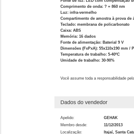
Fonte de luz: LED com compensação d
Comprimento de onda: ? = 860 nm
Luz: infra-vermelho
Compartimento de amostra à prova de 
Teclado: membrana de policarbonato
Caixa: ABS
Memória: 16 dados
Fonte de alimentação: Baterial 9 V
Dimensões (FxPxA): 55x110x190 mm / P
Temperatura de trabalho: 5-40ºC
Umidade de trabalho: 30-90%
Você assume toda a responsabilidade pela
Dados do vendedor
Apelido:
GEHAK
Membro desde:
11/12/2013
Localização:
Itajaí, Santa Cat