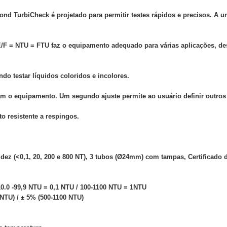
d TurbiCheck é projetado para permitir testes rápidos e precisos. A u
/F = NTU = FTU faz o equipamento adequado para várias aplicações, des
ndo testar líquidos coloridos e incolores.
 o equipamento. Um segundo ajuste permite ao usuário definir outros 
 resistente a respingos.
dez (<0,1, 20, 200 e 800 NT), 3 tubos (Ø24mm) com tampas, Certificado
10.0 -99,9 NTU = 0,1 NTU / 100-1100 NTU = 1NTU
 NTU) / ± 5% (500-1100 NTU)