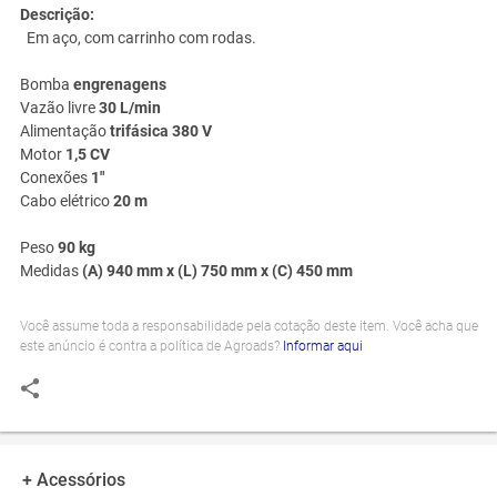
Descrição:
Em aço, com carrinho com rodas.
Bomba
engrenagens
Vazão livre
30 L/min
Alimentação
trifásica 380 V
Motor
1,5 CV
Conexões
1"
Cabo elétrico
20 m
Peso
90 kg
Medidas
(A) 940 mm x (L) 750 mm x (C) 450 mm
Você assume toda a responsabilidade pela cotação deste item. Você acha que
este anúncio é contra a política de Agroads?
Informar aqui
+ Acessórios