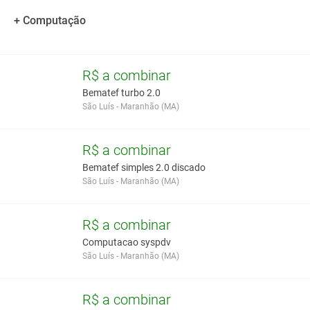
Dimensões: 123mm (h), 285mm (p) e 180mm (l)
Peso da impressora: aproximadamente 1,35 kg
+ Computação
Bobina: papel térmico de 76mm de largura e diâmetro máximo
70mm
R$ a combinar
Você assume toda a responsabilidade pela cotação deste item. Você acha que
Bematef turbo 2.0
este anúncio é contra a política de Agroads?
Informar aqui
São Luís - Maranhão (MA)
R$ a combinar
Bematef simples 2.0 discado
São Luís - Maranhão (MA)
R$ a combinar
Computacao syspdv
São Luís - Maranhão (MA)
R$ a combinar