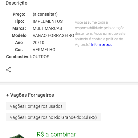
Descrição
Preço:
(a consultar)
Tipo:
IMPLEMENTOS
Você assume toda a
Marca:
MULTIMARCAS
responsabilidade pela cotação
deste item. Você acha que este
Modelo
VAGAO FORRAGEIRO
anúncio é contra a política de
Ano
20/10
Agroads?
Informar aqui
Cor:
VERMELHO
Combustível:
OUTROS
+ Vagões Forrageiros
Vagões Forrageiros usados
Vagões Forrageiros no Rio Grande do Sul (RS)
R$ a combinar