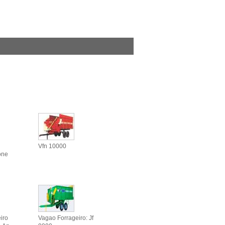
Vfn 10000
one
iro
Vagao Forrageiro: Jf