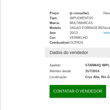
Preço:
(a consultar)
Dese
Tipo:
IMPLEMENTOS
Marca:
MULTIMARCAS
Modelo
VAGAO FORRAGEIRO
Você
Ano
20/13
Info
Cor:
VERMELHO
Combustível:
OUTROS
Dados do vendedor
Apelido:
STARMAQ IMP
Membro desde:
31/7/2014
Localização:
Cruz Alta, Rio 
CONTATAR O VENDEDOR