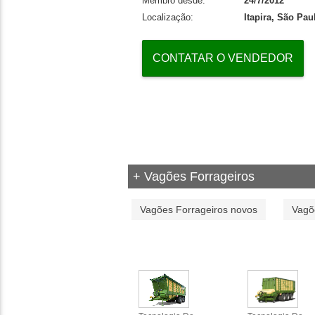
Membro desde:
24/7/2012
Localização:
Itapira, São Pau
CONTATAR O VENDEDOR
+ Vagões Forrageiros
Vagões Forrageiros novos
Vagõ