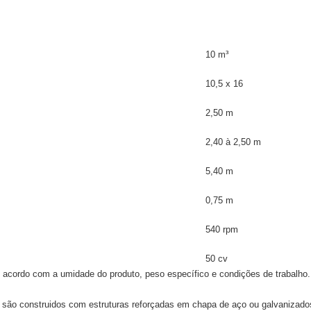
10 m³
10,5 x 16
2,50 m
2,40 à 2,50 m
5,40 m
0,75 m
540 rpm
50 cv
 acordo com a umidade do produto, peso específico e condições de trabalho.
 são construidos com estruturas reforçadas em chapa de aço ou galvanizado