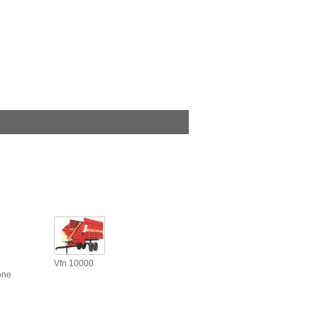
Vfn 10000
one