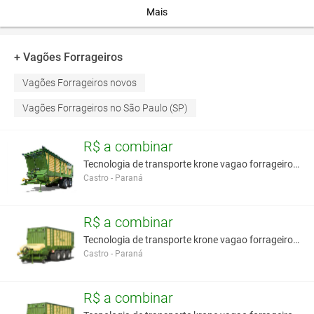
Mais
Você assume toda a responsabilidade pela cotação deste item. Você acha que
este anúncio é contra a política de Agroads?
Informar aqui
+ Vagões Forrageiros
Vagões Forrageiros novos
Vagões Forrageiros no São Paulo (SP)
R$ a combinar
Tecnologia de transporte krone vagao forrageiro de
Castro - Paraná
R$ a combinar
Tecnologia de transporte krone vagao forrageiro au
Castro - Paraná
R$ a combinar