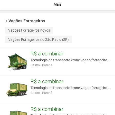
Mais
Você assume toda a responsabilidade pela cotação deste item. Você acha que
este anúncio é contra a política de Agroads?
Informar aqui
+ Vagões Forrageiros
Vagões Forrageiros novos
Vagões Forrageiros no São Paulo (SP)
R$ a combinar
Tecnologia de transporte krone vagao forrageiro de
Castro - Paraná
R$ a combinar
Tecnologia de transporte krone vagao forrageiro au
Castro - Paraná
R$ a combinar