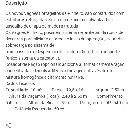
Descrição
Os novos Vagões Forrageiros da Pinheiro, são construidos com
estruturas reforçadas em chapa de aço ou galvanizados e
assoalho de chapa ou madeira tratada.
Os Vagões Pinheiro, possuem sistema de proteção da rosca de
descarga para aliviar o esforço no inicio da operação, evitando
sobrecarga no sistema de
transmissão e o desperdício de produto durante o transporte
(único sistema da categoria).
Dosador de Ração (opcional): adiciona automaticamente ração
concentrada e demais aditivos a forragem, através de uma
mistura homogênea e altamente nutritiva.
Dados Técnicos
Capacidade
10 m³
Pneus
10,5 x 16
Largura
2,50 m
Altura da Caçamba (Total)
2,40 à 2,50 m
Comprimento
5,40 m
Altura da Bica
0,75 m
Rotação da TDP
540 rpm
Potência Requerida
50 cv
Você assume toda a responsabilidade pela cotação deste item. Você acha que
este anúncio é contra a política de Agroads?
Informar aqui