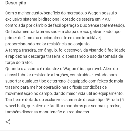
Descrição
Com o melhor custo/benefício do mercado, o Wagon possui o
exclusivo sistema bi-direcional, dotado de esteira em P.V.C.
controlada por câmbio de fácil operação Duo Sense (patenteado).
Os fechamentos laterais são em chapa de aço galvanizado tipo
primer de 2 mm ou opcionalmente em aço inoxidável,
proporcionando maior resistência ao conjunto.
A tampa traseira, em ângulo, foi desenvolvida visando à facilidade
e rapidez na descarga traseira, dispensando o uso da tomada de
força do trator.
Quando o assunto é robustez o Wagon é insuperável. Além do
chassi tubular resistente a torções, construído e testado para
suportar qualquer tipo de terreno, é equipado com feixes de mola
traseiro para melhor operação nas difíceis condições de
movimentação no campo, dando maior vida útil ao equipamento.
Também é dotado do exclusivo sistema de direção tipo 5ª roda (5
wheel-ball), que além de facilitar manobras por ser mais preciso,
também dispensa manutenção ou regulagens.
Características
Chapa de aço galvanizado tipo primmer de 2 mm;
Sistema de direção tipo 5ª roda (5 wheel-ball);