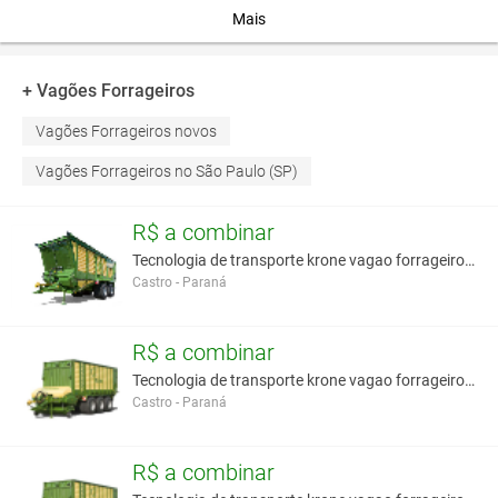
Fundo em madeira ipê montada com encaixe tipo macho-
Mais
fêmea;
Chassi tubular resistente a torções;
Feixes de mola para melhor operação.
+ Vagões Forrageiros
Vagões Forrageiros novos
Você assume toda a responsabilidade pela cotação deste item. Você acha que
este anúncio é contra a política de Agroads?
Informar aqui
Vagões Forrageiros no São Paulo (SP)
R$ a combinar
Tecnologia de transporte krone vagao forrageiro de
Castro - Paraná
R$ a combinar
Tecnologia de transporte krone vagao forrageiro au
Castro - Paraná
R$ a combinar