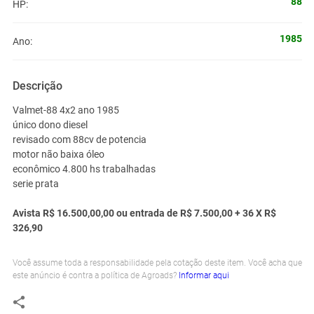
88
HP:
1985
Ano:
Descrição
Valmet-88 4x2 ano 1985
único dono diesel
revisado com 88cv de potencia
motor não baixa óleo
econômico 4.800 hs trabalhadas
serie prata
Avista
R$ 16.500,00,00 ou entrada de R$ 7.500,00 + 36 X R$
326,90
Você assume toda a responsabilidade pela cotação deste item. Você acha que
este anúncio é contra a política de Agroads?
Informar aqui