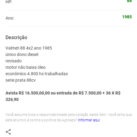
88
HP:
1985
Ano:
Descrição
Valmet-88 4x2 ano 1985
único dono diesel
revisado
motor não baixa óleo
econômico 4.800 hs trabalhadas
serie prata 88cv
Avista
R$ 16.500,00,00 ou entrada de R$ 7.500,00 + 36 X R$
326,90
Você assume toda a responsabilidade pela cotação deste item. Você acha que
este anúncio é contra a política de Agroads?
Informar aqui