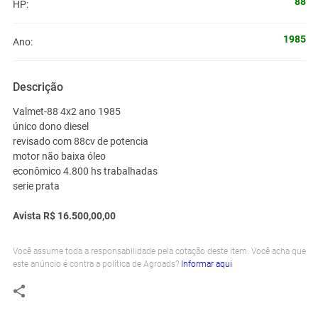
88
HP:
1985
Ano:
Descrição
Valmet-88 4x2 ano 1985
único dono diesel
revisado com 88cv de potencia
motor não baixa óleo
econômico 4.800 hs trabalhadas
serie prata
Avista R$ 16.500,00,00
Você assume toda a responsabilidade pela cotação deste item. Você acha que
este anúncio é contra a política de Agroads?
Informar aqui