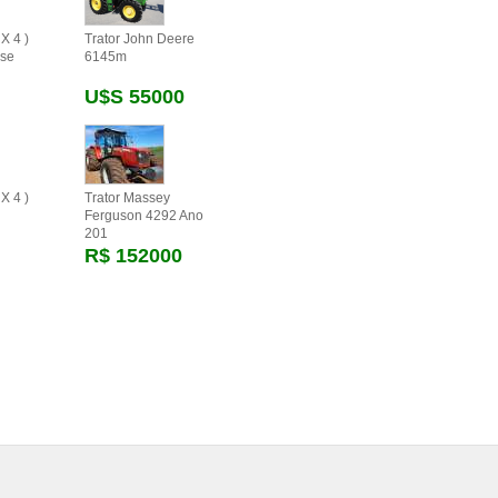
X 4 )
Trator John Deere
se
6145m
U$s 55000
X 4 )
Trator Massey
Ferguson 4292 Ano
201
R$ 152000