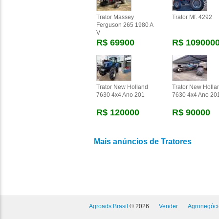
Trator Massey
Trator Mf. 4292
Ferguson 265 1980 A
V
R$ 69900
R$ 109000
Trator New Holland
Trator New Holla
7630 4x4 Ano 201
7630 4x4 Ano 20
R$ 120000
R$ 90000
Mais anúncios de Tratores
Agroads Brasil
© 2026
Vender
Agronegóci